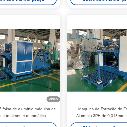
erra natural de 3 fases
Vídeo
 folha de alumínio máquina de
Máquina de Extração de F
out totalmente automática
Alumínio 3PH de 0,015mm c
Precisão de Alimentaç