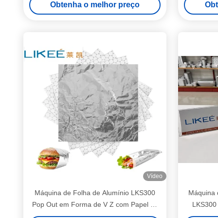
Obtenha o melhor preço
Obt
folha de a
folha de a
folha de a
folha de a
folha de a
folha de a
folha de a
folha de a
folha de
Vídeo
Máquina de Folha de Alumínio LKS300
Máquina 
Pop Out em Forma de V Z com Papel de
LKS300 
Cozer Intertravado
P