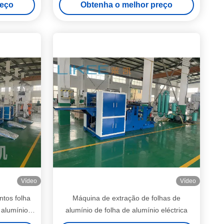
reço
Obtenha o melhor preço
Vídeo
Vídeo
tos folha
Máquina de extração de folhas de
 alumínio
alumínio de folha de alumínio eléctrica
,010mm-