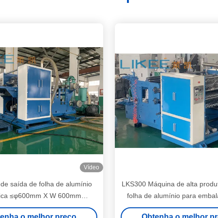
Vídeo
de saída de folha de alumínio
LKS300 Máquina de alta produt
trica ≤φ600mm X W 600mm
folha de alumínio para emba
es do rolo-mãe e 380V 50HZ
alimentos
enha o melhor preço
Obtenha o melhor p