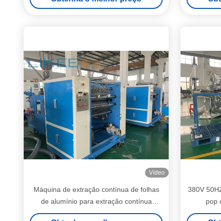
T
Vídeo
Máquina de extração contínua de folhas
380V 50HZ
de alumínio para extração contínua
pop 
interdobrada em forma de V