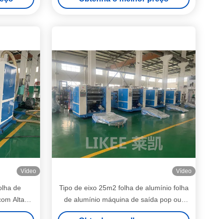
Vídeo
Vídeo
olha de
Tipo de eixo 25m2 folha de alumínio folha
om Alta
de alumínio máquina de saída pop out
ão
duas estações de rebobinagem