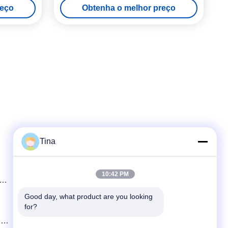
reço
Obtenha o melhor preço
Tina
Contato rápido
10:42 PM
 a
Telefone
86-021-57600070-86 18930097829
Good day, what product are you looking 
for?
E-mail
de
tina@likee.com.cn