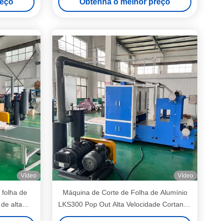
reço
Obtenha o melhor preço
Vídeo
Vídeo
 folha de
Máquina de Corte de Folha de Alumínio
 de alta
LKS300 Pop Out Alta Velocidade Cortando
 motor
Papel 400-500 peças por Minuto