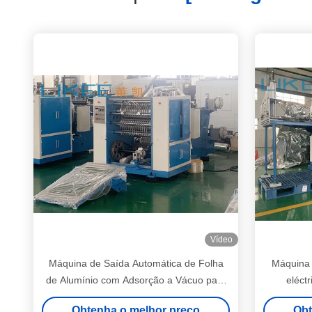
Vídeo
Máquina de Saída Automática de Folha
Máquina 
de Alumínio com Adsorção a Vácuo para
eléc
Embalagem de Alimentos
Dimensõ
Obtenha o melhor preço
Obt