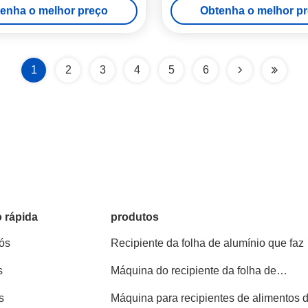
enha o melhor preço
Obtenha o melhor p
0,020mm folha
1
2
3
4
5
6
 rápida
produtos
ós
Recipiente da folha de alumínio que faz
máquina
s
Máquina do recipiente da folha de
alumínio
s
Máquina para recipientes de alimentos 