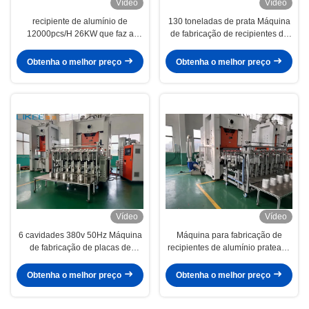
Vídeo
Vídeo
recipiente de alumínio de
130 toneladas de prata Máquina
12000pcs/H 26KW que faz a
de fabricação de recipientes de
máquina a máquina do recipiente
folha de alumínio totalmente
da folha de prata
automática 380v 50Hz LK-T130
Obtenha o melhor preço
Obtenha o melhor preço
Vídeo
Vídeo
6 cavidades 380v 50Hz Máquina
Máquina para fabricação de
de fabricação de placas de
recipientes de alumínio prateado
alumínio de papel de prata
de 4 cavidades ISO
Obtenha o melhor preço
Obtenha o melhor preço