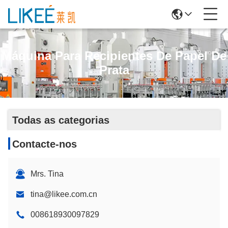
Máquina Para Recipientes De Papel De
Prata
Todas as categorias
Contacte-nos
Mrs. Tina
tina@likee.com.cn
008618930097829