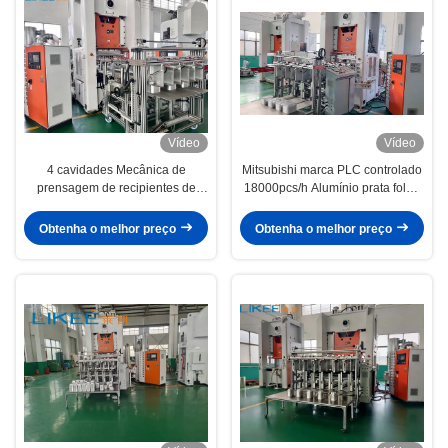
Vídeo
Vídeo
4 cavidades Mecânica de
Mitsubishi marca PLC controlado
prensagem de recipientes de
18000pcs/h Alumínio prata folha
folha de prata 80 toneladas
de recipiente máquina de
fabricação
Obtenha o melhor preço
Obtenha o melhor preço