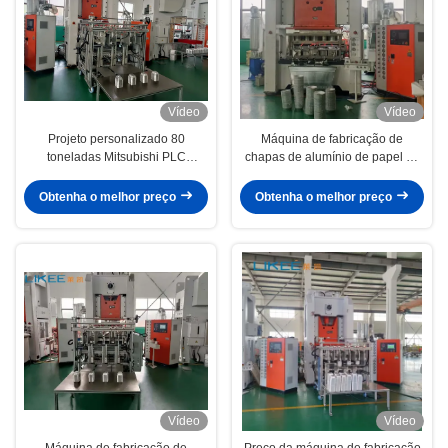
Vídeo
Vídeo
Projeto personalizado 80
Máquina de fabricação de
toneladas Mitsubishi PLC
chapas de alumínio de papel de
Alumínio Folha Tray Machine
prata com aço de alta precisão
Making
Obtenha o melhor preço
Obtenha o melhor preço
Vídeo
Vídeo
Máquina de fabricação de
Preço da máquina de fabricação