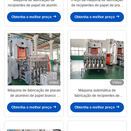
recipientes de papel de alumínio
de recipientes de papel de prata
de prata de 80 toneladas
eficientes com uma máquina e
equipada com motor Siemens
um trabalho
Obtenha o melhor preço
Obtenha o melhor preço
Vídeo
Vídeo
Máquina de fabricação de placas
Máquina automática de
de alumínio de papel branco /
fabricação de recipientes de
laranja de 80 toneladas
alimentos de folha de alumínio de
130 toneladas com aparência
Obtenha o melhor preço
Obtenha o melhor preço
branca e prateada