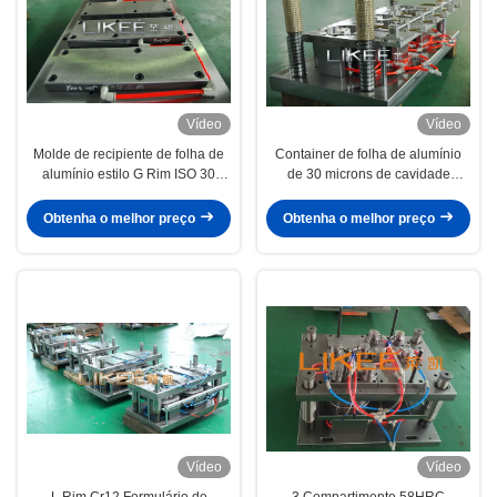
Vídeo
Vídeo
Molde de recipiente de folha de
Container de folha de alumínio
alumínio estilo G Rim ISO 30
de 30 microns de cavidade
bilhões de golpes de perfuração
múltipla
Obtenha o melhor preço
Obtenha o melhor preço
Vídeo
Vídeo
L Rim Cr12 Formulário de
3 Compartimento 58HRC