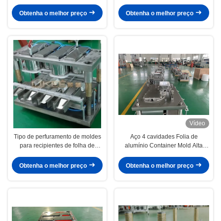
Compartimentos
Cr12MoV
Obtenha o melhor preço
Obtenha o melhor preço
Vídeo
Tipo de perfuramento de moldes
Aço 4 cavidades Folia de
para recipientes de folha de
alumínio Container Mold Alta
alumínio de cavidade múltipla
produtividade
58HRC
Obtenha o melhor preço
Obtenha o melhor preço