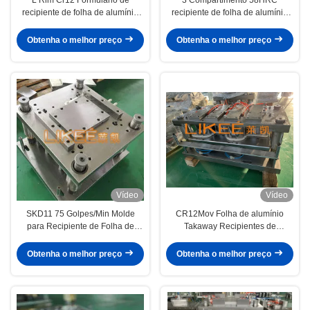
recipiente de folha de alumínio
recipiente de folha de alumínio
Tratamento térmico de vocume
Ferramentas recipiente de folha
de alumínio moldes
Obtenha o melhor preço
Obtenha o melhor preço
Vídeo
Vídeo
SKD11 75 Golpes/Min Molde
CR12Mov Folha de alumínio
para Recipiente de Folha de
Takaway Recipientes de
Alumínio Planta Lubrificada a
alimentos Molde personalizado 6
Óleo
cavidades
Obtenha o melhor preço
Obtenha o melhor preço