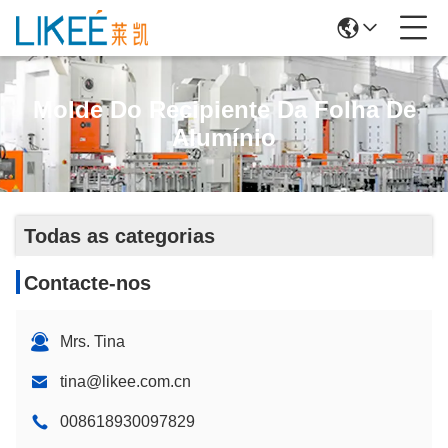
Molde Do Recipiente Da Folha De
Alumínio
Todas as categorias
Contacte-nos
Mrs. Tina
tina@likee.com.cn
008618930097829