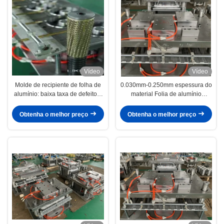
Vídeo
Vídeo
Molde de recipiente de folha de
0.030mm-0.250mm espessura do
alumínio: baixa taxa de defeito e
material Folia de alumínio
baixo resíduo de alumínio
recipiente molde para produção
duradoura
Obtenha o melhor preço
Obtenha o melhor preço