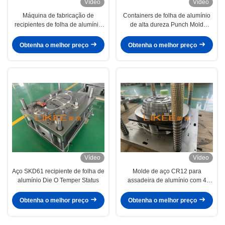
Vídeo
Vídeo
Máquina de fabricação de
Containers de folha de alumínio
recipientes de folha de alumínio
de alta dureza Punch Mold
Molde de fio lento Design
Design personalizado
personalizado
Obtenha o melhor preço
Obtenha o melhor preço
Vídeo
Vídeo
Aço SKD61 recipiente de folha de
Molde de aço CR12 para
alumínio Die O Temper Status
assadeira de alumínio com 4
cavidades, tipo perfuração
Obtenha o melhor preço
Obtenha o melhor preço