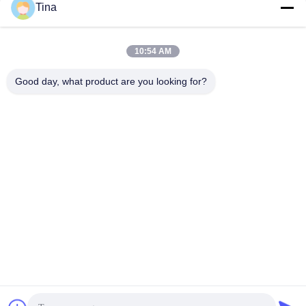
Tina
Contato rápido
10:54 AM
Telefone
Good day, what product are you looking for?
86-021-57600070-86 18930097829
E-mail
tina@likee.com.cn
Endereço
No.780 Xinlin Road, Zhelin Town, Distrito de Fengxian,
Xangai, China 201416
Política de privacidade
|
Mapa do Site
Boa qualidade de China Recipiente da folha de alumínio que faz
a máquina Fornecedor. © de Copyright 2021-2026 SHANGHAI
LIKEE MACHINERY MOULD CO.,LTD . Todos os direitos