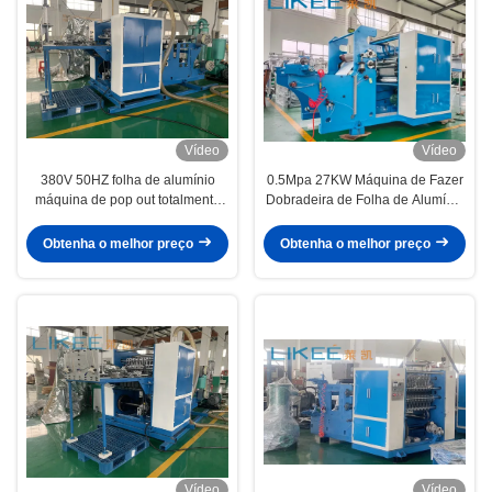
Vídeo
Vídeo
380V 50HZ folha de alumínio
0.5Mpa 27KW Máquina de Fazer
máquina de pop out totalmente
Dobradeira de Folha de Alumínio
automática
Inversor Mitsubishi
Obtenha o melhor preço
Obtenha o melhor preço
Vídeo
Vídeo