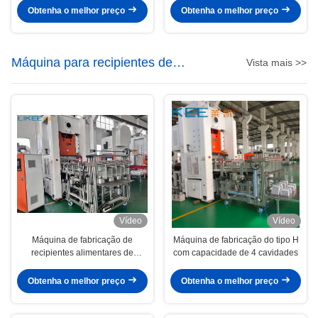
suporte pós-venda 24 horas por
70 cursos/minuto
Obtenha o melhor preço
Obtenha o melhor preço
dia
Máquina para recipientes de
Vista mais >>
alimentos de alumínio
Vídeo
Vídeo
Máquina de fabricação de
Máquina de fabricação do tipo H
recipientes alimentares de
com capacidade de 4 cavidades
alumínio 80 toneladas
Obtenha o melhor preço
Obtenha o melhor preço