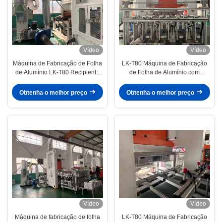
Vídeo
Vídeo
Máquina de Fabricação de Folha
LK-T80 Máquina de Fabricação
de Alumínio LK-T80 Recipiente
de Folha de Alumínio com
com Sistema de Controle PLC
Componentes Pneumáticos SMC
Mitsubishi Multilíngue
Capacidade de Prensa de 80
Obtenha o melhor preço
Obtenha o melhor preço
toneladas para operação de 24
horas
Vídeo
Vídeo
Máquina de fabricação de folha
LK-T80 Máquina de Fabricação