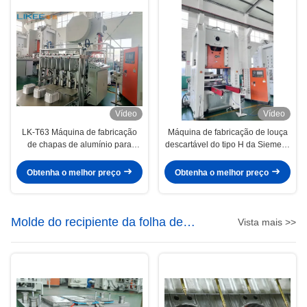
Vídeo
Vídeo
LK-T63 Máquina de fabricação
Máquina de fabricação de louça
de chapas de alumínio para
descartável do tipo H da Siemens
frigideiras ovais e redondas
Motor para uma produção
sustentável e conveniente
Obtenha o melhor preço
Obtenha o melhor preço
Molde do recipiente da folha de
Vista mais >>
alumínio