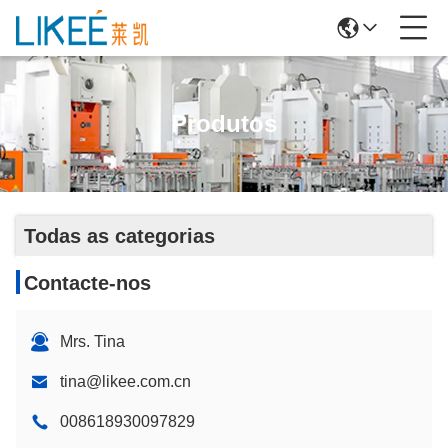
Produtos
Todas as categorias
Contacte-nos
Mrs. Tina
tina@likee.com.cn
008618930097829