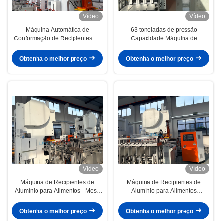
Vídeo
Vídeo
Máquina Automática de
63 toneladas de pressão
Conformação de Recipientes de
Capacidade Máquina de
Alumínio para Produção de
recipientes de alimentos de
Moldes Personalizados de
alumínio com 35-70 golpes/min e
Obtenha o melhor preço
Obtenha o melhor preço
Cavidade Única e Múltipla
9 000-12 000 peças/hora de
produção
Vídeo
Vídeo
Máquina de Recipientes de
Máquina de Recipientes de
Alumínio para Alimentos - Mesa
Alumínio para Alimentos
Sólida, Maior Estabilidade
Compatível com Materiais Finos e
Grossos
Obtenha o melhor preço
Obtenha o melhor preço