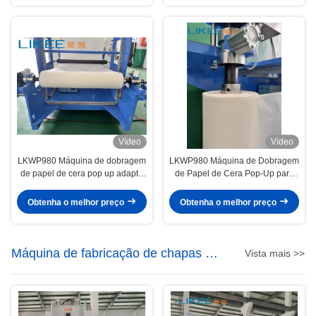
Vídeo
Vídeo
LKWP980 Máquina de dobragem
LKWP980 Máquina de Dobragem
de papel de cera pop up adapta
de Papel de Cera Pop-Up para
tecidos de cozimento pop up
Embalagens de Alimentos de
design para extração mais fácil
Uso Único
Obtenha o melhor preço
Obtenha o melhor preço
Máquina de fabricação de chapas de
Vista mais >>
alumínio