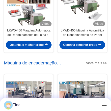
Vídeo
Vídeo
LKWD-450 Máquina Automática
LKWD-450 Máquina Automática
de Rebobinamento de Folha de
de Rebobinamento de Papel
Alumínio para Casa, 6 Eixos,
Alumínio Doméstico com PLC
Troca Automática
Mitsubishi
Obtenha o melhor preço
Obtenha o melhor preço
Máquina de encadernação
Vista mais >>
automática
Tina