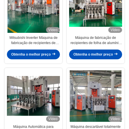
Vídeo
Vídeo
Mitsubishi Inverter Máquina de
Máquina de fabricação de
fabricação de recipientes de
recipientes de folha de alumínio
armazenamento de alimentos de
totalmente automática
alumínio de alta velocidade
Obtenha o melhor preço
Obtenha o melhor preço
Vídeo
Vídeo
Máquina Automática para
Máquina descartável totalmente