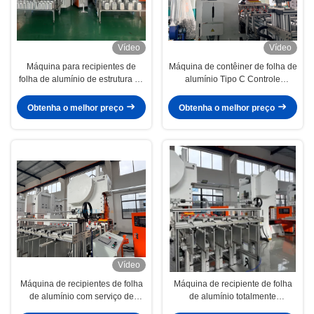
Vídeo
Vídeo
Máquina para recipientes de
Máquina de contêiner de folha de
folha de alumínio de estrutura H-
alumínio Tipo C Controle
Type com controle inteligente
inteligente Operação estável
para alta produtividade multi-
Obtenha o melhor preço
Obtenha o melhor preço
cavidade
Vídeo
Máquina de recipientes de folha
Máquina de recipiente de folha
de alumínio com serviço de
de alumínio totalmente
instalação no estrangeiro e
automático de alta velocidade 35-