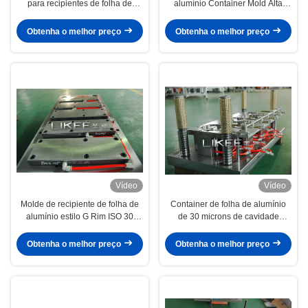
para recipientes de folha de
alumínio Container Mold Alta
alumínio de cavidade múltipla
produtividade
58HRC
Obtenha o melhor preço
Obtenha o melhor preço
Vídeo
Vídeo
Molde de recipiente de folha de
Container de folha de alumínio
alumínio estilo G Rim ISO 30
de 30 microns de cavidade
bilhões de golpes de perfuração
múltipla
Obtenha o melhor preço
Obtenha o melhor preço