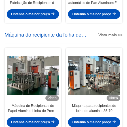
Fabricação de Recipientes de
automático de Pan Aluminum Foil
Folha de Alumínio com Controle
Container Making do alimento
PLC de 5 Pistas
Obtenha o melhor preço
Obtenha o melhor preço
Máquina do recipiente da folha de
Vista mais >>
alumínio
Vídeo
Vídeo
Máquina de Recipientes de
Máquina para recipientes de
Papel Alumínio Linha de Prensa
folha de alumínio 35-70
H 130 Toneladas para Produção
traços/min 80 toneladas
em Massa
Capacidade para moldes de 4
Obtenha o melhor preço
Obtenha o melhor preço
cavidades