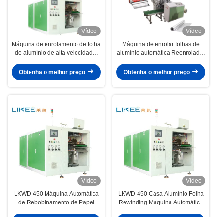
Vídeo
Vídeo
Máquina de enrolamento de folha
Máquina de enrolar folhas de
de alumínio de alta velocidade,
alumínio automática Reenrolador
precisão de perfuração de ± 2
de filme de agarrar 700m/min
mm e rotulagem automática
Produção de alta velocidade
Obtenha o melhor preço
Obtenha o melhor preço
Vídeo
Vídeo
LKWD-450 Máquina Automática
LKWD-450 Casa Alumínio Folha
de Rebobinamento de Papel
Rewinding Máquina Automática
Alumínio Doméstico Rolamento
50HZ Frequência 4KW Motor