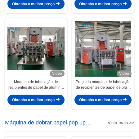
Making
Obtenha o melhor preço
Obtenha o melhor preço
Vídeo
Vídeo
Máquina de fabricação de
Preço da máquina de fabricação
recipientes de papel de alumínio
de recipientes de papel de prata
de prata de 80 toneladas
eficientes com uma máquina e
equipada com motor Siemens
um trabalho
Obtenha o melhor preço
Obtenha o melhor preço
Máquina de dobrar papel pop up
Vista mais >>
WAX