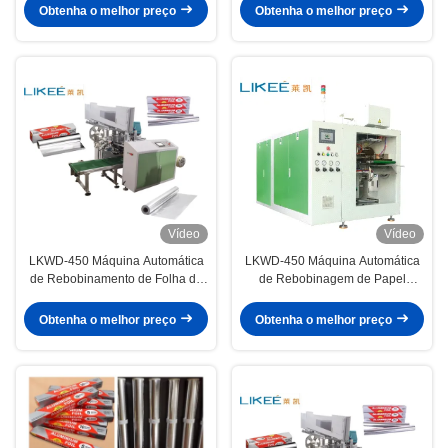
NSK
Obtenha o melhor preço
Obtenha o melhor preço
Vídeo
Vídeo
LKWD-450 Máquina Automática
LKWD-450 Máquina Automática
de Rebobinamento de Folha de
de Rebobinagem de Papel
Alumínio Doméstica Tipo
Alumínio, Papel de Cozinha e
Acionamento Elétrico
Filme Plástico para Embalagem
Obtenha o melhor preço
Obtenha o melhor preço