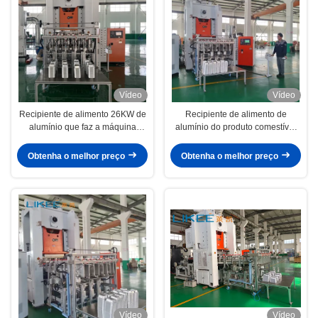
Vídeo
Vídeo
Recipiente de alimento 26KW de
Recipiente de alimento de
alumínio que faz a máquina
alumínio do produto comestível
12000pcs/H a capacidade de
que faz o tipo da máquina H de
produção alta
80 toneladas
Obtenha o melhor preço
Obtenha o melhor preço
Vídeo
Vídeo