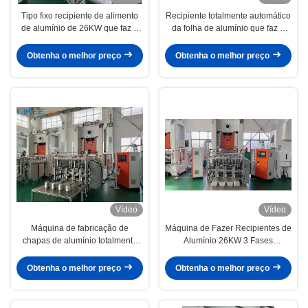
Tipo fixo recipiente de alimento
Recipiente totalmente automático
de alumínio de 26KW que faz o
da folha de alumínio que faz a
curso da máquina 240mm
máquina o quadro mais forte de
H
Obtenha o melhor preço
Obtenha o melhor preço
Vídeo
Vídeo
Máquina de fabricação de
Máquina de Fazer Recipientes de
chapas de alumínio totalmente
Alumínio 26KW 3 Fases
automática de 80 toneladas
Mitsubishi PLC
12000 pcs/hora
Obtenha o melhor preço
Obtenha o melhor preço