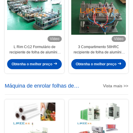
Vídeo
Vídeo
L Rim Cr12 Formulário de
3 Compartimento 58HRC
recipiente de folha de alumínio
recipiente de folha de alumínio
Tratamento térmico de vocume
Ferramentas recipiente de folha
de alumínio moldes
Obtenha o melhor preço
Obtenha o melhor preço
Máquina de enrolar folhas de
Vista mais >>
alumínio