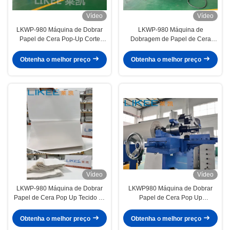
Vídeo
Vídeo
LKWP-980 Máquina de Dobrar
LKWP-980 Máquina de
Papel de Cera Pop-Up Corte
Dobragem de Papel de Cera
Serrilhado ou Reto - Formato
Pop-Up Dobra em V e Cruzada
Final do Papel
para Papel de Padaria
Obtenha o melhor preço
Obtenha o melhor preço
Vídeo
Vídeo
LKWP-980 Máquina de Dobrar
LKWP980 Máquina de Dobrar
Papel de Cera Pop Up Tecido de
Papel de Cera Pop Up
grau alimentar para
Compatível com Papel de
processamento de panificação
Silicona
Obtenha o melhor preço
Obtenha o melhor preço