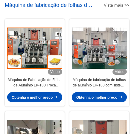
Máquina de fabricação de folhas de
Vista mais >>
alumínio
Vídeo
Vídeo
Máquina de Fabricação de Folha
Máquina de fabricação de folhas
de Alumínio LK-T80 Troca
de alumínio LK-T80 com sistema
Rápida Hidráulica de Molde de
de controle Mitsubishi PLC,
Recipiente em 15 Minutos
capacidade de prensagem de 80
Obtenha o melhor preço
Obtenha o melhor preço
toneladas e vida útil de 10 anos