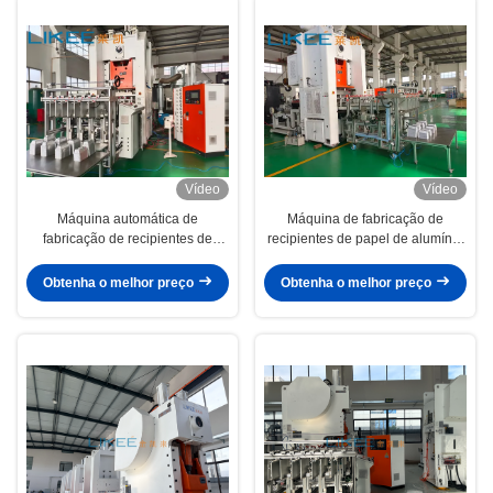
Vídeo
Vídeo
Máquina automática de
Máquina de fabricação de
fabricação de recipientes de
recipientes de papel de alumínio
alimentos descartáveis de 80
totalmente automática de 4 fases
toneladas para embalagem de
70 traços/min
Obtenha o melhor preço
Obtenha o melhor preço
alimentos