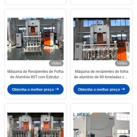
Vídeo
Vídeo
Máquina de Recipientes de Folha
Máquina de recipientes de folha
de Alumínio 80T com Estrutura
de alumínio de 80 toneladas com
em H e Serviço de Molde
9 000 ‰ 12 000 pcs/h de alta
Personalizado Completo
velocidade e estrutura H-Frame
Obtenha o melhor preço
Obtenha o melhor preço