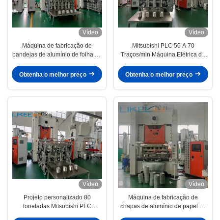
Vídeo
Vídeo
Máquina de fabricação de
Mitsubishi PLC 50 A 70
bandejas de alumínio de folha de
Traços/min Máquina Elétrica de
alumínio totalmente automática
Fabricação de bandejas de folha
de 35 a 70 traços/minuto com
de alumínio
Obtenha o melhor preço
Obtenha o melhor preço
aparência de quadro H
Vídeo
Vídeo
Projeto personalizado 80
Máquina de fabricação de
toneladas Mitsubishi PLC
chapas de alumínio de papel de
Alumínio Folha Tray Machine
prata com aço de alta precisão