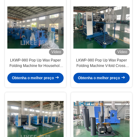
Vídeo
Vídeo
LKWP-980 Pop Up Wax Paper
LKWP-980 Pop Up Wax Paper
Folding Machine for Household
Folding Machine V-fold Cross-
Kitchen Baked Cutting Packaging
folding Continuous Extraction
Type
Obtenha o melhor preço
Obtenha o melhor preço