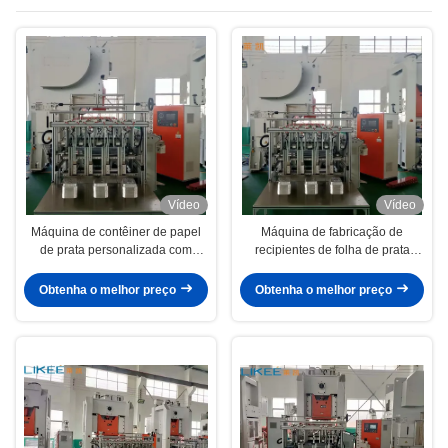
de prata
Vídeo
Vídeo
Máquina de contêiner de papel
Máquina de fabricação de
de prata personalizada com
recipientes de folha de prata
placa de trabalho de 1100 *
personalizada com placa de
900MM
trabalho de 1100 * 900MM
Obtenha o melhor preço
Obtenha o melhor preço